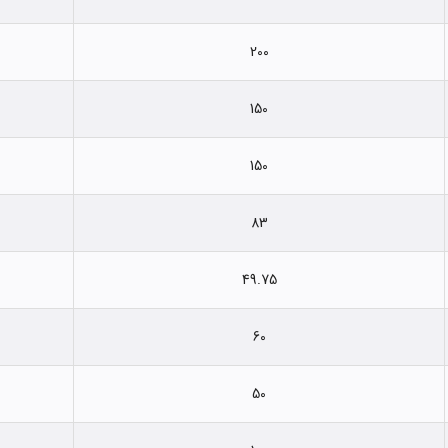
200
150
150
83
49.75
60
50