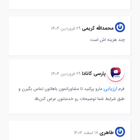
محمدالله کریمی
29 فروردین 1404
چند هزینه اش است
پارسی کانادا
29 فروردین 1404
ارزیابی
فرم
مارو پرکنید تا مشاورانمون باهاتون تماس بگیرن و
طبق شرایط شما توضیحات رو خدمتتون عرض کنن🙏
طاهری
17 اسفند 1403