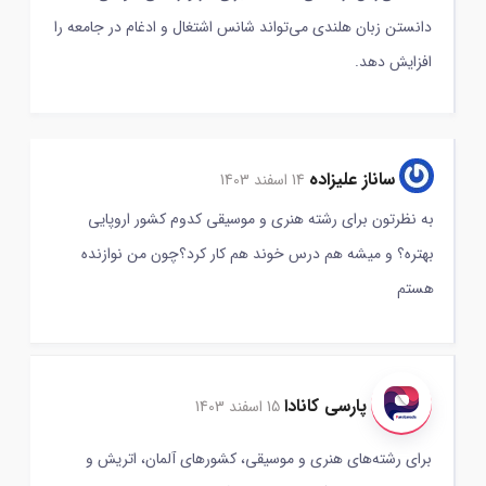
دانستن زبان هلندی می‌تواند شانس اشتغال و ادغام در جامعه را
افزایش دهد.
ساناز عليزاده
14 اسفند 1403
به نظرتون براي رشته هنري و موسيقي كدوم كشور اروپايي
بهتره؟ و ميشه هم درس خوند هم كار كرد؟چون من نوازنده
هستم
پارسی کانادا
15 اسفند 1403
برای رشته‌های هنری و موسیقی، کشورهای آلمان، اتریش و