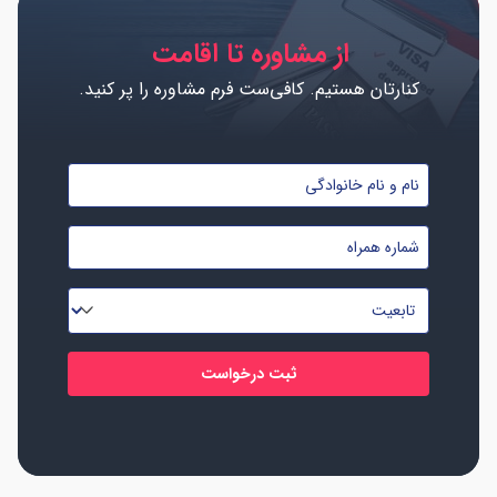
از مشاوره تا اقامت
کنارتان هستیم. کافی‌ست فرم مشاوره را پر کنید.
نام
و
شماره
نام
موبایل
خانوادگی
تابعیت
*
*
*