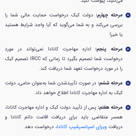
می‌کنید، پیوست کنید.
مرحله چهارم:
دولت کبک درخواست حمایت مالی شما را
arrow_circle_left
بررسی می‌کند و به شما می‌گوید که آیا واجد شرایط هستید
یا خیر!
مرحله پنجم:
اداره مهاجرت کانادا نمی‌تواند در مورد
arrow_circle_left
درخواست شما تصمیم بگیرد تا زمانی که IRCC تصمیم کبک
را در مورد درخواست تعهد شما دریافت کند.
مرحله ششم:
در صورت تأییدشدن شما به‌عنوان حامی، دولت
arrow_circle_left
کبک به اداره مهاجرت کانادا اطلاع خواهد داد.
مرحله هفتم:
پس از تأیید دولت کبک و اداره مهاجرت کانادا،
arrow_circle_left
همسر متقاضی باید برای دریافت اقامت دائم کانادا و
دریافت
ویزای اسپانسرشیپ کانادا
، درخواست دهد.