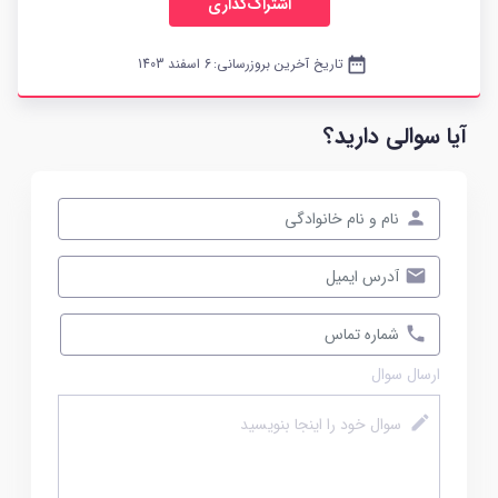
اشتراک‌گذاری
date_range
تاریخ آخرین بروزرسانی:
6 اسفند 1403
آیا سوالی دارید؟
ارسال سوال