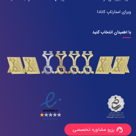
071-38385357
ویزای استارتاپ کانادا
با اطمینان انتخاب کنید
رزرو مشاوره تخصصی
support_agent