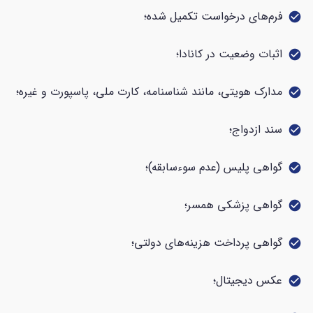
فرم‌های درخواست تکمیل شده؛
check_circle
اثبات وضعیت در کانادا؛
check_circle
مدارک هویتی، مانند شناسنامه، کارت ملی، پاسپورت و غیره؛
check_circle
سند ازدواج؛
check_circle
گواهی پلیس (عدم سوءسابقه)؛
check_circle
گواهی پزشکی همسر؛
check_circle
گواهی پرداخت هزینه‌های دولتی؛
check_circle
عکس دیجیتال؛
check_circle