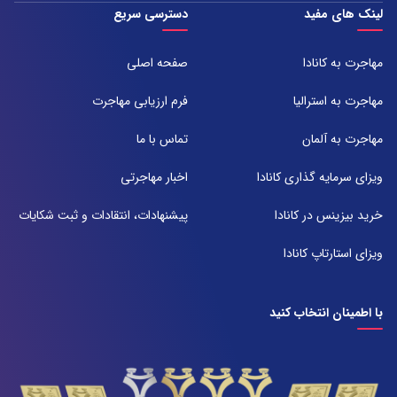
تلفن:
شعبه 1
لینک های مفید
دسترسی سریع
051-31737000
آدرس:
شیراز ، خیابان ستارخان، مجتمع شیراز مال، طبقه ۶ واحد ۶۰۷
مهاجرت به کانادا
صفحه اصلی
تلفن:
071-91097097
مهاجرت به استرالیا
فرم ارزیابی مهاجرت
شعبه 2
مهاجرت به آلمان
تماس با ما
آدرس:
شیراز بلوار امیر کبیر روبروی خیابان باغ حوض ساختمان برج صنعت طبقه ۴
ویزای سرمایه گذاری کانادا
اخبار مهاجرتی
پلاک ۴۱۵
تلفن:
خرید بیزینس در کانادا
پیشنهادات، انتقادات و ثبت شکایات
071-38385357
ویزای استارتاپ کانادا
با اطمینان انتخاب کنید