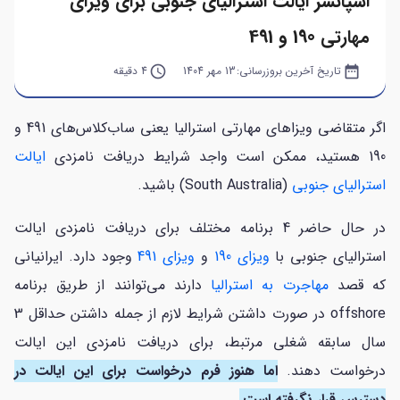
اسپانسر ایالت استرالیای جنوبی برای ویزای
مهارتی 190 و 491
date_range
تاریخ آخرین بروزرسانی:
13 مهر 1404
query_builder
4 دقیقه
اگر متقاضی ویزاهای مهارتی استرالیا یعنی ساب‌کلاس‌های 491 و
190 هستید، ممکن است واجد شرایط دریافت نامزدی
ایالت
استرالیای جنوبی
(South Australia) باشید.
در حال حاضر 4 برنامه مختلف برای دریافت نامزدی ایالت
استرالیای جنوبی با
ویزای 190
و
ویزای 491
وجود دارد. ایرانیانی
که قصد
مهاجرت به استرالیا
دارند می‌توانند از طریق برنامه
offshore در صورت داشتن شرایط لازم از جمله داشتن حداقل 3
سال سابقه شغلی مرتبط، برای دریافت نامزدی این ایالت
درخواست دهند.
اما هنوز فرم درخواست برای این ایالت در
دسترس قرار نگرفته است.