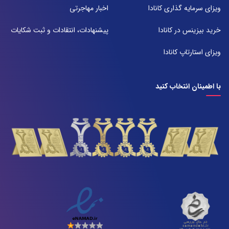
شیراز بلوار امیر کبیر روبروی خیابان باغ حوض ساختمان برج صنعت طبقه ۴
ویزای سرمایه گذاری کانادا
اخبار مهاجرتی
پلاک ۴۱۵
تلفن:
خرید بیزینس در کانادا
پیشنهادات، انتقادات و ثبت شکایات
071-38385357
ویزای استارتاپ کانادا
با اطمینان انتخاب کنید