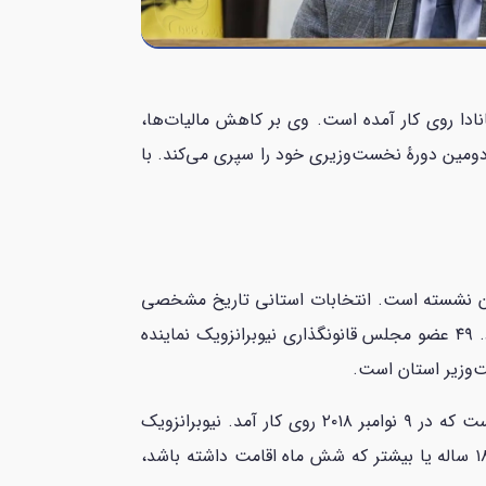
برانزویک، یک سیاستمدار محافظه‌کار است که از سال 2018 در این استان کانادا روی کار آمده است. وی بر کاهش مالیات‌ها،
خابات عمومی سال ۲۰۲۳ هم پیروز شد و در حال حاضر دومین دورهٔ نخست‌وزیری خود را سپری می‌کند. با
کتون نشسته است. انتخابات استانی تاریخ مشخصی
دارد و هر چهار سال یک بار در روز دوشنبه چهارم سپتامبر برای انتخاب اعضای مجلس قانونگذاری (MLA) برگزار می‌شود. ۴۹ عضو مجلس قانونگذاری نیوبرانزویک نماینده
‌وزیر استان است.
ریاست دولت استانی کنونی بر عهده نخست وزیر بلین هیگز(Blaine Higgs) از حزب محافظه کار مترقی نیوبرانزویک است که در ۹ نوامبر ۲۰۱۸ روی کار آمد. نیوبرانزویک
دارای ۱۰ کرسی تعیین شده در سنای کانادا است و ۱۰ عضو مجلس عوام کانادا را انتخاب می‌کند. هر شهروند کانادایی ۱۸ ساله یا بیشتر که شش ماه اقامت داشته باشد،