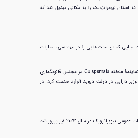
 N.B. متولد و بزرگ شده است، مشتاق است که استان نیوبرانزویک را به مکانی تبدیل کند که
ک بود و به مدت 33 سال برای ایروینگ اویل کار کرد. جایی که او سمت‌هایی را در مهندسی، عملیات
هیگز برای رهبری حزب ضد دوزبانه کنفدراسیون مناطق نیوبرانزویک در سال 1989 نامزد شد. در سال ۲۰۰۳، او به عنوان نمایندهٔ منطقهٔ Quispamsis در مجلس قانونگذاری
سال ۲۰۱۰، او به عنوان وزیر دارایی نیوبرانزویک منصوب شد و از سال 2010 تا 2014 به عنوان وزیر دارایی در دولت دیوید آلوارد خدمت کرد. در
هیگز در انتخابات عمومی نیوبرانزویک در سال ۲۰۱۸ پیروز شد و به عنوان نخست‌وزیر این استان انتخاب شد. او در انتخابات عمومی نیوبرانزویک در سال ۲۰۲۳ نیز پیروز شد