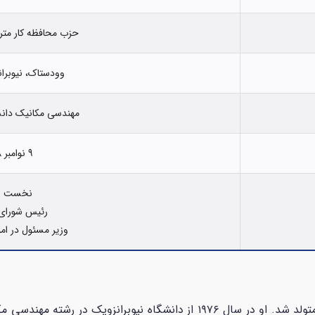
حزب محافظه کار متر
وودستاک، نیوبرانز
مهندسی مکانیک دانش
9 نوامبر 2018
نخست وز
رئیس شورای 
وزیر مسئول در ام
هیگز در ۱ مارس ۱۹۵۴ در وودستاک، نیوبرانزویک متولد شد. او در سال ۱۹۷۶ از