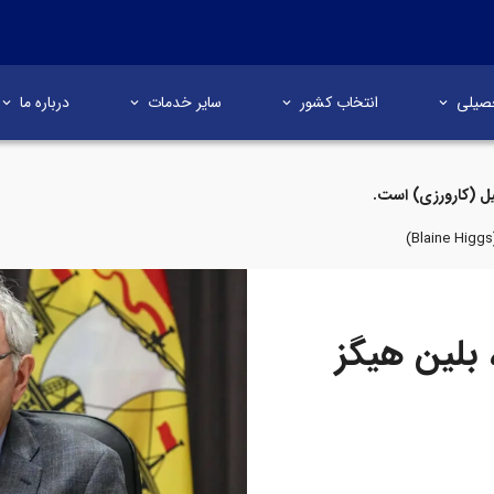
صیلی
انتخاب کشور
سایر خدمات
درباره ما
ل (کارورزی) است.
 بلین هیگز