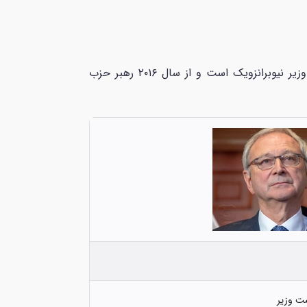
بلین مایرون هیگز MLA (زاده ۱ مارس ۱۹۵۴) یک سیاستمدار کانادایی است که از سال ۲۰۱۸ سی و چهارمین نخست وزیر نیوبرانزویک است و از سال ۲۰۱۶ رهبر حزب