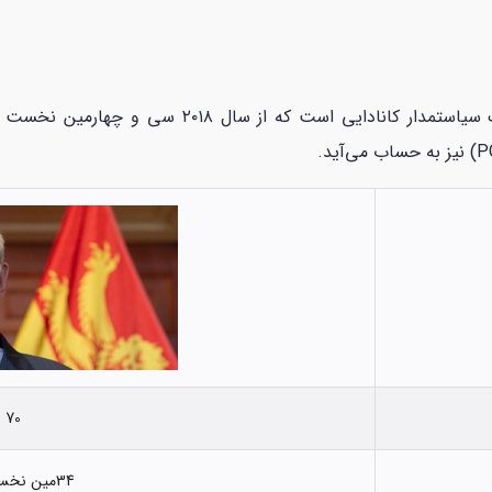
70
34مین نخست وزیر