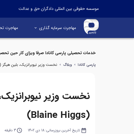
موسسه حقوقی بین المللی دادگران حق و عدالت
مهاجرت سرمایه گذاری
مهاجرت تح
خدمات تحصیلی پارسی کانادا صرفا ویزای کار حین تحصی
نخست وزیر نیوبرانزیک، بلین هیگز (Blaine Higgs)
پارسی کانادا
وبلاگ
نخست وزیر نیوبرانزیک،
(Blaine Higgs)
date_range
تاریخ آخرین بروزرسانی:
18 دی 1402
query_builder
3 دقیقه