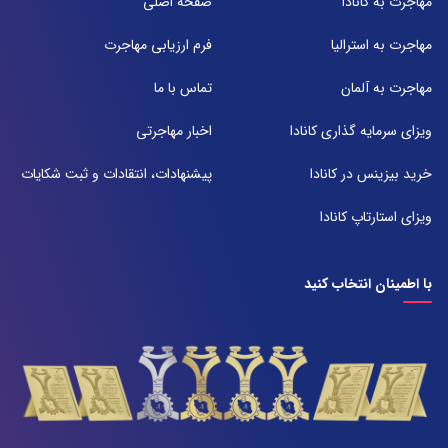
مهاجرت به کانادا
صفحه اصلی
تلفن:
071-91097097
مهاجرت به استرالیا
فرم ارزیابی مهاجرت
شعبه 2
مهاجرت به آلمان
تماس با ما
آدرس:
شیراز بلوار امیر کبیر روبروی خیابان باغ حوض ساختمان برج صنعت طبقه ۴
ویزای سرمایه گذاری کانادا
اخبار مهاجرتی
پلاک ۴۱۵
تلفن:
خرید بیزینس در کانادا
پیشنهادات، انتقادات و ثبت شکایات
071-38385357
ویزای استارتاپ کانادا
با اطمینان انتخاب کنید