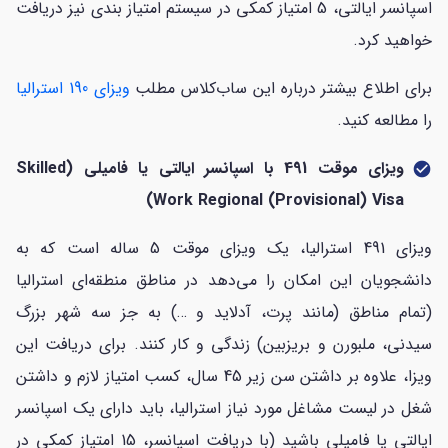
اسپانسر ایالتی، 5 امتیاز کمکی در سیستم امتیاز بندی نیز دریافت
خواهید کرد.
برای اطلاع بیشتر درباره این ساب‌کلاس مطلب
ویزای 190 استرالیا
را مطالعه کنید.
ویزای موقت 491 با اسپانسر ایالتی یا فامیلی (Skilled
check_circle
Work Regional (Provisional) Visa)
ویزای 491 استرالیا، یک ویزای موقت 5 ساله است که به
دانشجویان این امکان را می‌دهد در مناطق منطقه‌ای استرالیا
(تمام مناطق (مانند پرت، آدلاید و …) به جز سه شهر بزرگ
سیدنی، ملبورن و بریزبین) زندگی و کار کنند. برای دریافت این
ویزا، علاوه بر داشتن سن زیر 45 سال، کسب امتیاز لازم و داشتن
شغل در لیست مشاغل مورد نیاز استرالیا، باید دارای یک اسپانسر
ایالتی یا فامیلی باشید (با دریافت اسپانسر، 15 امتیاز کمکی در