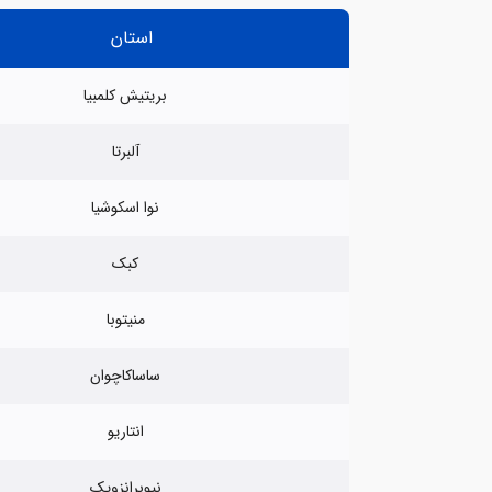
استان
بریتیش کلمبیا
آلبرتا
نوا اسکوشیا
کبک
منیتوبا
ساساکاچوان
انتاریو
نیوبرانزویک