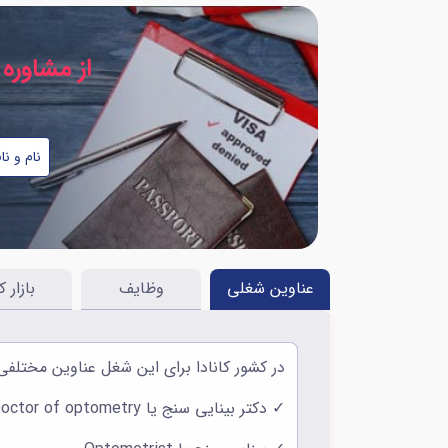
از مشاوره 
نام
شماره
و
موبایل
نام
*
خانوادگی
*
عناوین شغلی
وظایف
بازار ک
در کشور کانادا برای این شغل عناوین مختلفی
✓ دکتر بینایی سنج یا Doctor of optometry