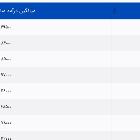
میانگین درآمد سالا
69500
84000
85000
97000
119000
68500
78000
112000