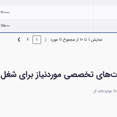
120000
115000
نمایش 1 تا 10 از مجموع 11 مورد
❮
1
2
❯
های تخصصی موردنیاز برای شغل اپ
عبارت‌اند از: