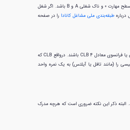
فقط دقت داشته باشید، جاب‌آفری که برای برنامه اسکیل ورکر استان نیوبرانزویک دریافت می‌کنید، باید حتما در مشاغل سطح مهارت 0 و ناک شغلی A و B باشد. اگر شغل
طبقه‌بندی ملی مشاغل کانادا
را در صفحه
برای کسب امتیاز لازم در این برنامه و انتخاب توسط استان نیوبرانزویک لازم است که متقاضیان دارای نمره زبان انگلیسی یا فرانسوی معادل CLB 4 باشند. درواقع CLB که
ی مختلف انگلیسی را (مانند تافل یا آیلتس) به یک نمره واحد
د. البته ذکر این نکته ضروری است که هرچه مدرک