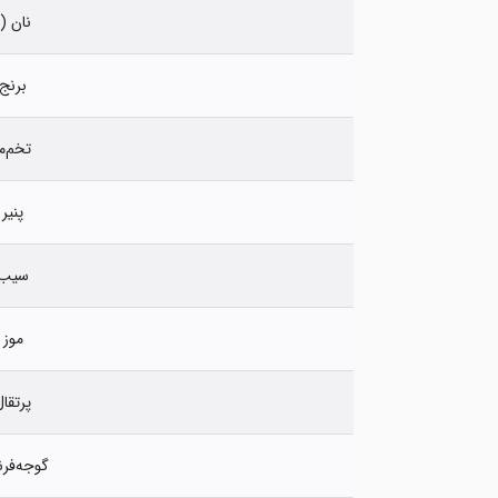
نان (0.5 کیلوگرم)
برنج (1 کیل
تخم‌مرغ (
پنیر (1 کیلو
سیب (1 کیل
موز (1 کیلو
پرتقال (1 کی
گوجه‌فرنگی (1