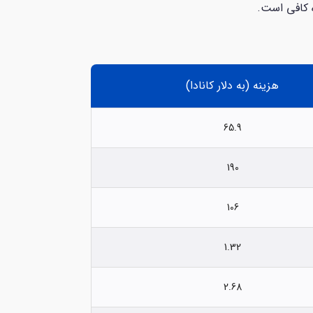
هزینه (به دلار کانادا)
65.9
190
106
1.32
2.68