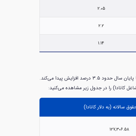
2.05
2.2
1.14
منبع با وجود افزایش مشاغل و نیروی کار خارجی، بازار کار یوکان همچنان در سال 2024 قدرتمند است و نرخ اشتغال آن تا پایان سال حدود ۳.۵ درصد افزایش پیدا می‌کند.
شاغل کانادا) را در جدول زیر مشاهده می‌کنید:
وق سالانه (به دلار کانادا)
127,306.58