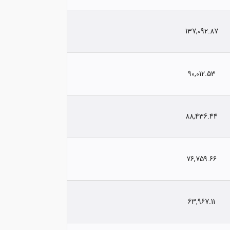
137,092.87
90,012.53
88,436.44
76,759.66
63,967.11