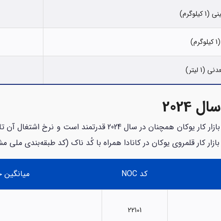
کیلوگرم)
گرم)
 (1 لیتر)
 2024
زار کار قلمروی یوکان در کانادا همراه با کُد ناک (کد طبقه‌بندی ملی م
کد NOC
میانگین حق
22101