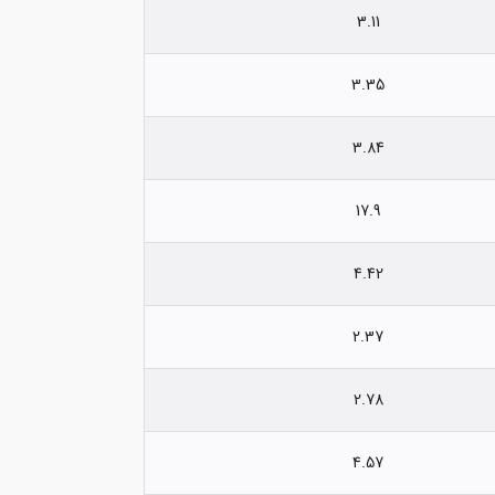
3.11
3.35
3.84
17.9
4.42
2.37
2.78
4.57