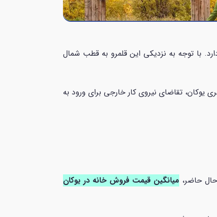
غربی کانادا واقع شده است و مساحتی بیش از ۴۸۰ هزار کیلومتر مربع دارد. با توجه به نزدیکی این قلمرو به قطب شمال
 می‌شود. با وجود جمعیت کم و 46.704 نفری یوکان، تقاضای نیروی کار خارجی برای ورود به
میانگین قیمت فروش خانه در یوکان