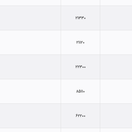
21330
21120
22300
85110
62200