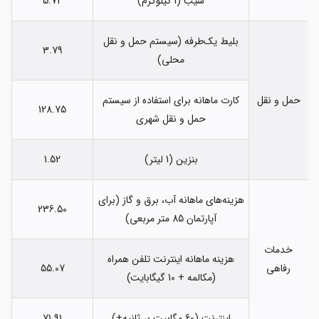
سیب (1 کیلوگرم)
5.72
بلیط یک‌طرفه (سیستم حمل و نقل
3.79
محلی)
حمل و نقل
کارت ماهانه برای استفاده از سیستم
128.75
حمل و نقل شهری
بنزین (1 لیتر)
1.52
هزینه‌های ماهانه آب، برق و گاز (برای
236.50
آپارتمان 85 متر مربعی)
خدمات
هزینه ماهانه اینترنت تلفن همراه
رفاهی
55.07
(مکالمه + 10 گیگابایت)
اینترنت (60 مگابیت بر ثانیه+)
71.91