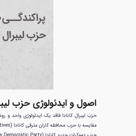
اصول و ایدئولوژی حزب لیبرا
حزب لیبرال کانادا فاقد یک ایدئولوژی واحد و ر
حزب دموکرات جدید کانادا (New Democratic Party) و برای پیروزی در انتخابات انجام داده است.