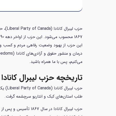
1867 محسوب می‌شود. این حزب از اواخر دهه 1890 تاکنون، حکومت کانادا را در دست دارد و رهبر کنونی آن؛ یعنی مارک کارنی (Mark Carney)؛
این حزب از بهبود وضعیت رفاهی مردم و کسب و ک
می‌کنیم، پس با ما همراه باشید.
تاریخچه حزب لیبرال کانادا
حزب لی
طلب استان‌های کبک و انتاریو سرچشمه گرفت.
حزب لیبرال کانادا در 