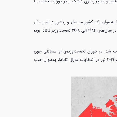
تغیر و تغییر پذیری داشت و در دوران مختلف، با
در سال‌های 1921 الی 1948، حزب لیبرال به ارتقاء کانادا به‌عنوان یک کشور مستقل و پیشرو در امور مثل
حقوق زنان، توسعه صنعتی و تغییرات اقتصادی، کمک بسیاری کرد. حزب لیبرال در دوران پیر ترودو(Pierre Trudeau)؛ که در سال‌های 1984 الی 1968 نخست‌وزیر کانادا بود؛
P)؛ در سال ۲۰۱۵ به‌عنوان نخست‌وزیر کانادا انتخاب شد. در دوران نخست‌وزیری او مسائلی چون
تغییرات آب و هوا، حقوق بشر و مهاجرت مورد توجه قرار گرفت و پیشرفت بسیار زیادی کرد. این حزب در تاریخ ۳۰ اکتبر ۲۰۱۹ نیز در انتخابات فدرال کانادا، به‌عنوان حزب