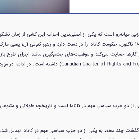
ارها حمایت می‌کند و موفقیت‌های چشم‌گیری مانند اجرای طرح بازن
درمان و منشور حقوق و آزادی‌های کانادا (ights and Freedoms
برال کانادا (Liberal Party of Canada) یکی از دو حزب سیاسی مهم در کانادا است و تاریخچه 
سال 1867 تأسیس و پس از گذشت چند دهه، به یکی از دو حزب سیاسی مهم در کانادا ت