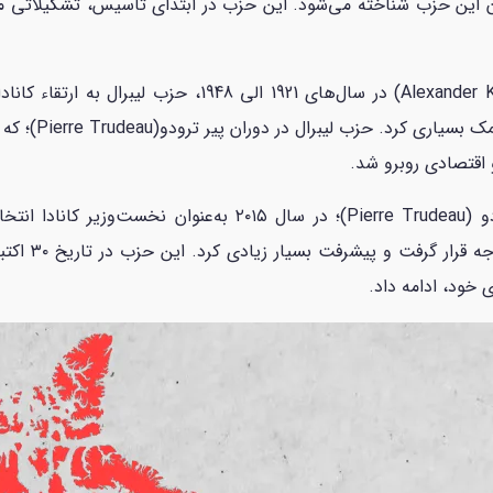
ذاران این حزب شناخته می‌شود. این حزب در ابتدای تاسیس، تشکیلاتی م
در دوران نخست‌وزیری جان الکساندر کینگ (Alexander King) 
 اقتصادی روبرو شد.
جاستین ترودو (Justin Trudeau)؛ پسر پیر ترودو (ierre Trudeau
خود، ادامه داد.