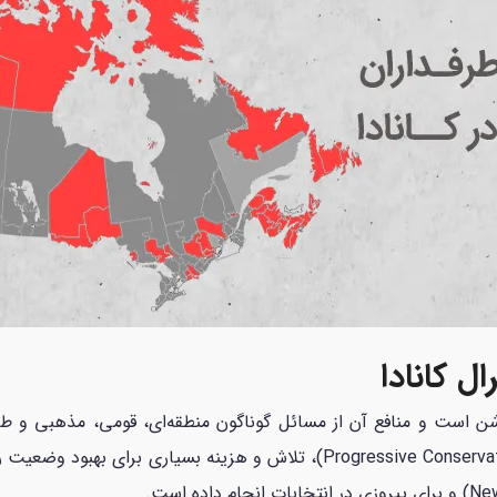
ل کانادا
وشن است و منافع آن از مسائل گوناگون منطقه‌ای، قومی، مذهبی و ط
مقایسه با حزب محافظه کاران مترقی کانادا (Progressive Conservatives)، تلاش و