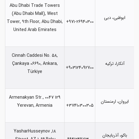
Abu Dhabi Trade Towers
(Abu Dhabi Mall), West
ابوظبی، دبی
Tower, 9th Floor, Abu Dhabi,
971-26940300+
United Arab Emirates
Cinnah Caddesi No. 58,
آنکارا، ترکیه
Çankaya 06690, Ankara,
903124092700+
Türkiye
129 Armenakyan Str., 0047
ایروان، ارمنستان
Yerevan, Armenia
37410300305+
18, YasharHusseynov
باکو، آذربایجان