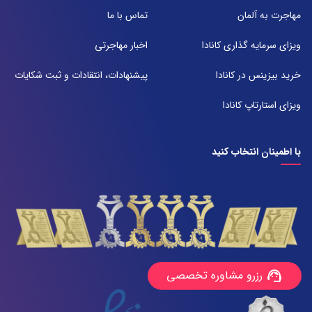
شعبه 2
مهاجرت به آلمان
تماس با ما
آدرس:
شیراز بلوار امیر کبیر روبروی خیابان باغ حوض ساختمان برج صنعت طبقه ۴
ویزای سرمایه گذاری کانادا
اخبار مهاجرتی
پلاک ۴۱۵
تلفن:
خرید بیزینس در کانادا
پیشنهادات، انتقادات و ثبت شکایات
071-38385357
ویزای استارتاپ کانادا
با اطمینان انتخاب کنید
رزرو مشاوره تخصصی
support_agent