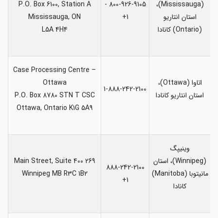
P.O. Box 6100, Station A
800-926-9105 -
(Mississauga)،
استان انتاریو
1+
Mississauga, ON
(Ontario) کانادا
L5A 4H4
Case Processing Centre –
اتاوا (Ottawa)،
Ottawa
1-888-242-2100
استان انتاریو کانادا
P.O. Box 8780 STN T CSC
Ottawa, Ontario K1G 5A9
وینیپگ
(Winnipeg)، استان
269 Main Street, Suite 400
888-242-2100
مانیتوبا (Manitoba)
Winnipeg MB R3C 1B2
1+
کانادا