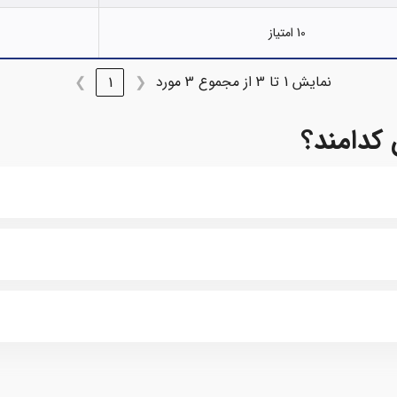
10 امتیاز
نمایش 1 تا 3 از مجموع 3 مورد
❯
1
❮