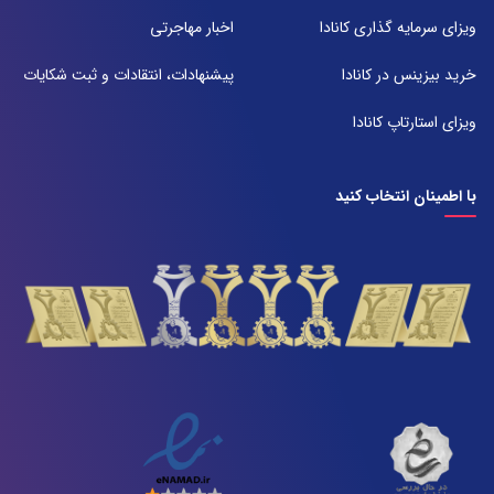
آدرس:
شیراز بلوار امیر کبیر روبروی خیابان باغ حوض ساختمان برج صنعت طبقه ۴
ویزای سرمایه گذاری کانادا
اخبار مهاجرتی
پلاک ۴۱۵
تلفن:
خرید بیزینس در کانادا
پیشنهادات، انتقادات و ثبت شکایات
071-38385357
ویزای استارتاپ کانادا
با اطمینان انتخاب کنید