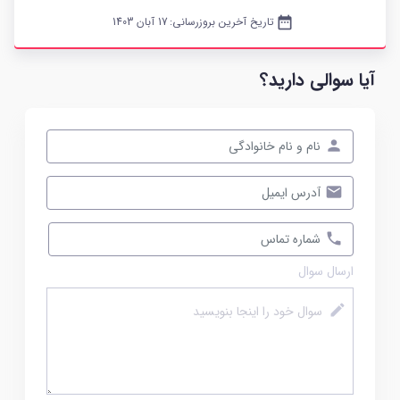
date_range
تاریخ آخرین بروزرسانی:
17 آبان 1403
آیا سوالی دارید؟
ارسال سوال