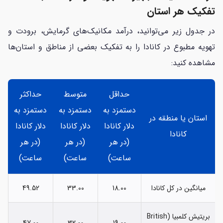
تفکیک هر استان
در جدول زیر می‌توانید، درآمد مکانیک‌های گرمایش، برودت و
تهویه مطبوع در کانادا را به تفکیک بعضی از مناطق و استان‌ها
مشاهده کنید:
حداقل
متوسط
حداکثر
دستمزد به
دستمزد به
دستمزد به
استان یا منطقه در
دلار کانادا
دلار کانادا
دلار کانادا
کانادا
(در هر
(در هر
(در هر
ساعت)
ساعت)
ساعت)
میانگین در کل کانادا
18.00
33.00
49.52
بریتیش کلمبیا (British
47.00
32.00
19.00