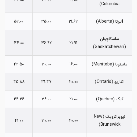
Columbia)
آلبرتا (Alberta)
21.63
35.00
52.00
ساسکاچوان
44.00
36.92
21.91
(Saskatchewan)
مانیتوبا (Manitoba)
16.00
30.00
42.50
انتاریو (Ontario)
20.00
31.47
45.88
کبک (Quebec)
21.00
36.00
44.26
نیوبرانزویک (New
41.00
30.00
20.00
Brunswick)