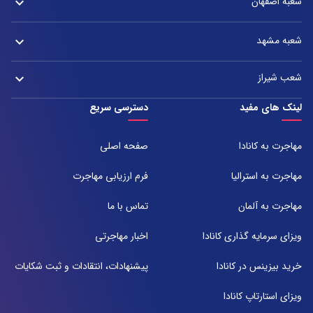
شعبه اصفهان
keyboard_arrow_down
آدرس:
شعبه تهران : خیابان ولیعصر، بین چهار راه پسیان و زعفرانیه – پلاک 2880
آدرس:
تلفن:
شعبه مشهد
keyboard_arrow_down
دفتر اصفهان: میدان آزادی، خیابان سعادت آباد، هولدینگ پارس پندار نهاد
021-37921
تلفن:
آدرس:
021-37972000
021-43000054
شعب شیراز
keyboard_arrow_down
مشهد، بلوار هفت تیر نبش هفت تیر ۸ برج اداری آرمیتاژ طبقه ۱۶ واحد ۱۶۰۵
تلفن:
شعبه 1
لینک های مفید
دسترسی سریع
051-31737000
آدرس:
شیراز ، خیابان ستارخان، مجتمع شیراز مال، طبقه ۶ واحد ۶۰۷
مهاجرت به کانادا
صفحه اصلی
تلفن:
071-91097097
مهاجرت به استرالیا
فرم ارزیابی مهاجرت
شعبه 2
مهاجرت به آلمان
تماس با ما
آدرس:
شیراز بلوار امیر کبیر روبروی خیابان باغ حوض ساختمان برج صنعت طبقه ۴
ویزای سرمایه گذاری کانادا
اخبار مهاجرتی
پلاک ۴۱۵
تلفن:
خرید بیزینس در کانادا
پیشنهادات، انتقادات و ثبت شکایات
071-38385357
ویزای استارتاپ کانادا