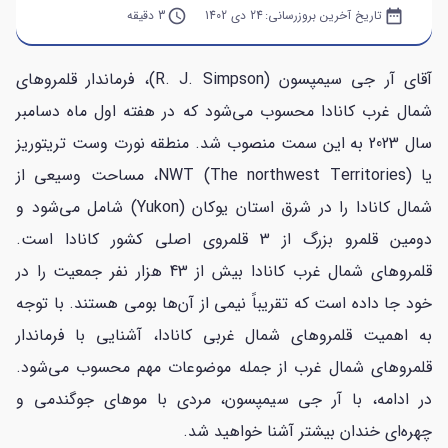
date_range
تاریخ آخرین بروزرسانی:
24 دی 1402
query_builder
3 دقیقه
آقای آر جی سیمپسون (R. J. Simpson)، فرماندار قلمروهای
شمال غرب کانادا محسوب می‌شود که در هفته اول ماه دسامبر
سال 2023 به این سمت منصوب شد. منطقه نورت وست تریتوریز
یا NWT (The northwest Territories)، مساحت وسیعی از
شمال کانادا را در شرق استان یوکان (Yukon) شامل می‌شود و
دومین قلمرو بزرگ از 3 قلمروی اصلی کشور کانادا است.
قلمروهای شمال غرب کانادا بیش از 43 هزار نفر جمعیت را در
خود جا داده است که تقریباً نیمی از آن‌ها بومی هستند. با توجه
به اهمیت قلمروهای شمال غربی کانادا، آشنایی با فرماندار
قلمروهای شمال غرب از جمله موضوعات مهم محسوب می‌شود.
در ادامه، با آر جی سیمپسون، مردی با موهای جوگندمی و
چهره‌ای خندان بیشتر آشنا خواهید شد.