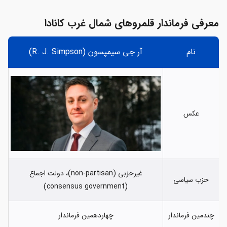
معرفی فرماندار قلمروهای شمال غرب کانادا
نام
آر جی سیمپسون (R. J. Simpson)
عکس
غیرحزبی (non-partisan)، دولت اجماع
حزب سیاسی
(consensus government)
چندمین فرماندار
چهاردهمین فرماندار