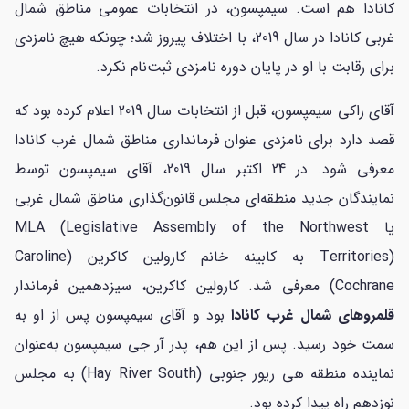
کانادا هم است. سیمپسون، در انتخابات عمومی مناطق شمال
غربی کانادا در سال 2019، با اختلاف پیروز شد؛ چونکه هیچ نامزدی
برای رقابت با او در پایان دوره نامزدی ثبت‌نام نکرد.
آقای راکی سیمپسون، قبل از انتخابات سال 2019 اعلام کرده بود که
قصد دارد برای نامزدی عنوان فرمانداری مناطق شمال غرب کانادا
معرفی شود. در 24 اکتبر سال 2019، آقای سیمپسون توسط
نمایندگان جدید منطقه‌ای مجلس قانون‌گذاری مناطق شمال غربی
یا MLA (Legislative Assembly of the Northwest
Territories) به کابینه خانم کارولین کاکرین (Caroline
Cochrane) معرفی شد. کارولین کاکرین، سیزدهمین فرماندار
قلمروهای شمال غرب کانادا
بود و آقای سیمپسون پس از او به
سمت خود رسید. پس از این هم، پدر آر جی سیمپسون به‌عنوان
نماینده منطقه هی ریور جنوبی (Hay River South) به مجلس
نوزدهم راه پیدا کرده بود.