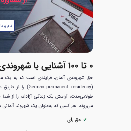
از مشاوره 
نام
شماره
و
موبایل
نام
*
خانوادگی
*
0 تا 100 آشنایی با شهروندی آلمان
(anent residency
طولانی‌مدت، آرامش یک زندگی آزادانه را از شما 
می‌روند. هر کسی که به‌عنوان یک شهروند آلمانی 
حق رأی