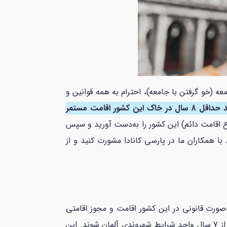
 (خو گرفتن با جامعه)، احترام به همه قوانین و
یکی از شرایط اصلی اخذ شهروندی آلمان، این است که باید حداقل 8 سال در خاک این کشور اقامت مستمر
ع اقامت دائم) این کشور را به‌دست آورید و سپس
 همکاران ما در پارسی کانادا مشورت کنید و از
ط بودن اخذ تابعیت آلمان، متقاضی باید حداقل 8 سال به‌صورت قانونی در این کشور اقامت و مجوز اقامتی
داشته باشد. البته، خارجی‌هایی که دوره ادغام (integration course) را با موفقیت پشت سر گذاشته‌اند، می‌توانند پس از 7 سال واجد شرایط شهروندی آلمان شوند. این