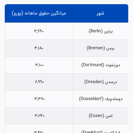
شهر
میانگین حقوق ماهانه (یورو)
برلین (Berlin)
3,660
برمن (Bremen)
3,180
دورتموند (Dortmund)
3,100
درسدن (Dresden)
2,990
دوسلدورف (Düsseldorf)
3,370
اسن (Essen)
3,240
فرانکفورت (Frankfurt)
3,420