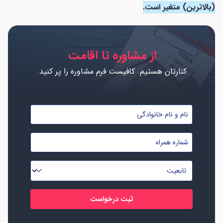
(بالاترین) متغیر است.
از مشاوره تا اقامت
کنارتان هستیم. کافیست فرم مشاوره را پر کنید.
نام
و
شماره
نام
موبایل
خانوادگی
تابعیت
*
*
*