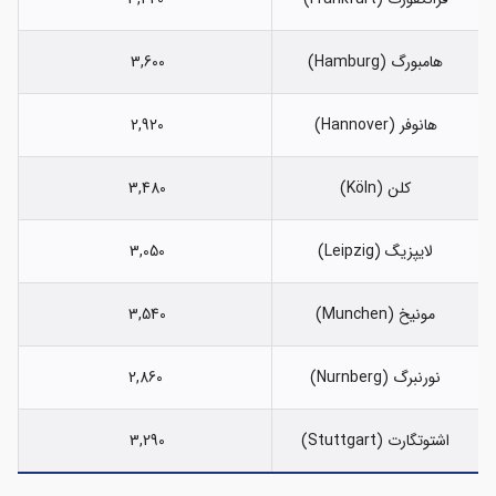
هامبورگ (Hamburg)
3,600
هانوفر (Hannover)
2,920
کلن (Köln)
3,480
لایپزیگ (Leipzig)
3,050
مونیخ (Munchen)
3,540
نورنبرگ (Nurnberg)
2,860
اشتوتگارت (Stuttgart)
3,290