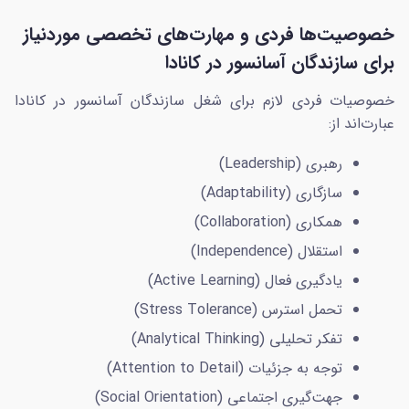
هزینه درخواست برای اکسپرس انتری
950 دلار کانادا
خصوصیت‌ها فردی و مهارت‌های تخصصی موردنیاز
برای سازندگان آسانسور در کانادا
هزینه درخواست برای همسر
950 دلار کانادا
خصوصیات فردی لازم برای شغل سازندگان آسانسور در کانادا
هزینه درخواست برای اقامت دائم
575 دلار کانادا
عبارت‌اند از:
رهبری (Leadership)
هزینه درخواست برای اقامت دائم همسر
575 دلار کانادا
سازگاری (Adaptability)
هزینه درخواست برای هر فرزند
260 دلار کانادا
همکاری (Collaboration)
استقلال (Independence)
تمکن مالی برای یک نفر
13757 دلار کانادا
یادگیری فعال (Active Learning)
تحمل استرس (Stress Tolerance)
تمکن مالی برای دو نفر
17127 دلار کانادا
تفکر تحلیلی (Analytical Thinking)
توجه به جزئیات (Attention to Detail)
مدارک لازم برای مهاجرت سازندگان آسانسور در
جهت‌گیری اجتماعی (Social Orientation)
کانادا