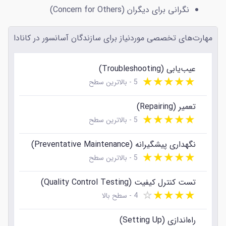
نگرانی برای دیگران (Concern for Others)
مدارک لازم برای مهاجرت سازندگان آسانسور به کانادا،
عبارت‌اند از:
مهارت‌های تخصصی موردنیاز برای سازندگان آسانسور در کانادا
✓ مدارک هویتی مانند شناسنامه، عکس، کارت ملی، سند
ازدواج، کارت پایان خدمت یا معافیت و غیره
عیب‌یابی (Troubleshooting)
★
★
★
★
★
5 - بالاترین سطح
✓ پاسپورت معتبر و مدت‌دار (حداقل 6 ماه اعتبار)
تعمیر (Repairing)
✓ مدرک زبان انگلیسی (IELTS, CELPIP, TEF)
★
★
★
★
★
5 - بالاترین سطح
✓ مدارک معتبر سوابق کاری و سابقه بیمه
نگهداری پیشگیرانه (Preventative Maintenance)
✓ مدارک تحصیلی معتبر، ترجمه و معادل‌سازی شده
★
★
★
★
★
5 - بالاترین سطح
✓ نامه
جاب‌آفر کانادا
از طرف کارفرمای مورد تأیید (در
صورت وجود)
تست کنترل کیفیت (Quality Control Testing)
☆
★
★
★
★
4 - سطح بالا
✓ دعوت‌نامه برنامه‌های استانی (در صورت وجود)
راه‌اندازی (Setting Up)
✓ مدارک تمکن مالی