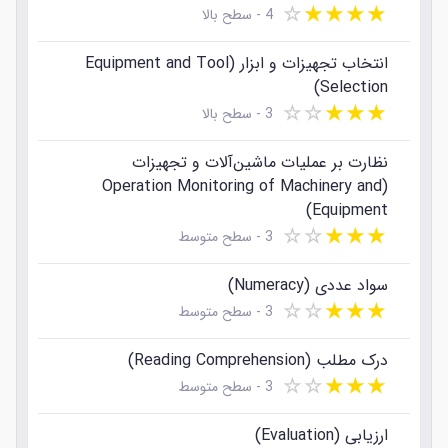
☆
★
★
★
★
4 - سطح بالا
✓ مدرک یا گواهینامه مهارت‌ها و دوره‌های گذرانده شده
انتخاب تجهیزات و ابزار (Equipment and Tool
✓ گواهی عدم سوءپیشینه
Selection)
☆
☆
★
★
★
3 - سطح بالا
✓ مدارک معاینات پزشکی یا تست مدیکال
✓گواهی کار ساخت و تعمیر آسانسور
نظارت بر عملیات ماشین‌آلات و تجهیزات
(Operation Monitoring of Machinery and
✓ برای استخدام در شغل سازندگان آسانسور در کانادا، برای
Equipment)
برخی از استان‌ها نیاز است که یک گواهینامه از مراجع
☆
☆
★
★
★
3 - سطح متوسط
نظارتی دریافت کنید.
سواد عددی (Numeracy)
بدین جهت لازم است بررسی کنید که آیا شغل ساخت‌وساز و
☆
☆
★
★
★
3 - سطح متوسط
تعمیر آسانسور در آن استان، جزء مشاغل نظام‌مند
(Regulate) هست یا خیر. برای استخدام در استان‌های زیر
درک مطلب (Reading Comprehension)
باید این گواهی را دریافت کنید:
☆
☆
★
★
★
3 - سطح متوسط
لیست استان‌هایی که به گواهینامه مراجع
ارزیابی (Evaluation)