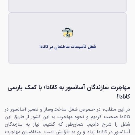
مرحله 5:
اداره مهاجرت کانادا مدارک شما را بررسی و نامه
اقامت دائم (CORP) را برایتان صادر می‌کند.
مرحله 6:
در نهایت می‌توانید با خرید بلیت، آماده مهاجرت
به کانادا شوید.
شغل تأسیسات ساختمان در کانادا
💡
یک نکته مهم
به دلیل اینکه این روش، نیاز به اقدام از طریق
سیستم اکسپرس انتری دارد، با کسب امتیاز بیشتر،
شانس شما برای دریافت دعوت‌نامه، بیشتر خواهد
مهاجرت سازندگان آسانسور به کانادا؛ با کمک پارسی
شد. در واقع هرچه سن شما کمتر، مدرک تحصیلی
کانادا!
بالاتر و نمره زبان بهتری داشته باشید، امتیاز بیشتری
دریافت خواهید کرد. جزئیات کامل‌تر درباره روش
در این مطلب، در خصوص شغل ساخت‌وساز و تعمیر آسانسور در
اکسپرس انتری کانادا را در صفحه مربوط به آن
کانادا صحبت کردیم و نحوه مهاجرت به این کشور از طریق این
مطالعه کنید.
شغل را شرح دادیم. همان‌طور که گفتیم، نیاز به سازندگان
آسانسور در کانادا زیاد و رو به افزایش است. متقاضیان مهاجرت