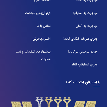
مهاجرت به کانادا
صفحه اصلی
۶۰۷
تلفن:
مهاجرت به استرالیا
فرم ارزیابی مهاجرت
071-91097097
مهاجرت به آلمان
تماس با ما
شعبه 2
آدرس:
ویزای سرمایه گذاری کانادا
اخبار مهاجرتی
شیراز بلوار امیر کبیر روبروی خیابان باغ حوض ساختمان برج
صنعت طبقه ۴ پلاک ۴۱۵
تلفن:
خرید بیزینس در کانادا
پیشنهادات، انتقادات و ثبت
071-38385357
شکایات
ویزای استارتاپ کانادا
با اطمینان انتخاب کنید