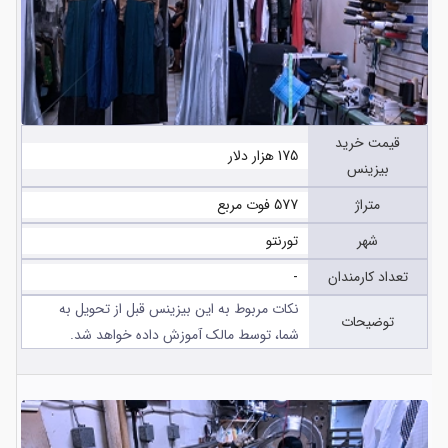
قیمت خرید
175 هزار دلار
بیزینس
متراژ
577 فوت مربع
شهر
تورنتو
تعداد کارمندان
-
نکات مربوط به این بیزینس قبل از تحویل به
توضیحات
شما، توسط مالک آموزش داده خواهد شد.