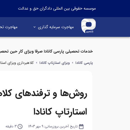
موسسه حقوقی بین المللی دادگران حق و عدالت
مهاجرت سرمایه گذاری
مهاجرت تح
خدمات تحصیلی پارسی کانادا صرفا ویزای کار حین تحصی
کلاهبرداری ویزای استارت
پارسی کانادا
ویزای استارتاپ کانادا
روش‌ها و ترفندهای کلاه
استارتاپ کانادا
date_range
تاریخ آخرین بروزرسانی:
9 مهر 1403
query_builder
3 دقیقه