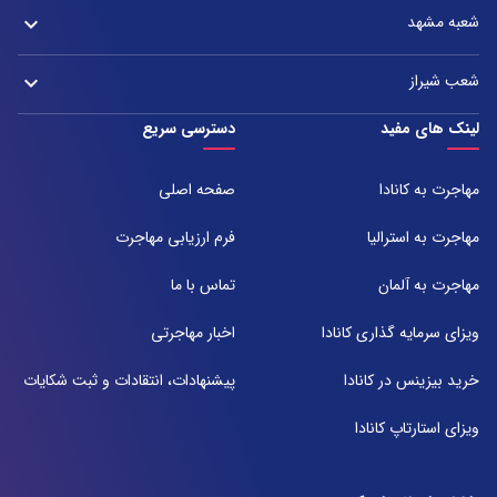
آدرس:
تلفن:
شعبه مشهد
keyboard_arrow_down
دفتر اصفهان: میدان آزادی، خیابان سعادت آباد، هولدینگ پارس پندار نهاد
021-37921
تلفن:
آدرس:
021-37972000
021-43000054
شعب شیراز
keyboard_arrow_down
مشهد، بلوار هفت تیر نبش هفت تیر ۸ برج اداری آرمیتاژ طبقه ۱۶ واحد ۱۶۰۵
تلفن:
شعبه 1
لینک های مفید
دسترسی سریع
051-31737000
آدرس:
شیراز ، خیابان ستارخان، مجتمع شیراز مال، طبقه ۶ واحد ۶۰۷
مهاجرت به کانادا
صفحه اصلی
تلفن:
071-91097097
مهاجرت به استرالیا
فرم ارزیابی مهاجرت
شعبه 2
مهاجرت به آلمان
تماس با ما
آدرس:
شیراز بلوار امیر کبیر روبروی خیابان باغ حوض ساختمان برج صنعت طبقه ۴
ویزای سرمایه گذاری کانادا
اخبار مهاجرتی
پلاک ۴۱۵
تلفن:
خرید بیزینس در کانادا
پیشنهادات، انتقادات و ثبت شکایات
071-38385357
ویزای استارتاپ کانادا