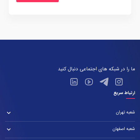
ما را در شبکه های اجتماعی دنبال کنید
ارتباط سریع
شعبه تهران
keyboard_arrow_down
شعبه زعفرانیه
شعبه اصفهان
keyboard_arrow_down
آدرس:
شعبه تهران : خیابان ولیعصر، بین چهار راه پسیان و زعفرانیه – پلاک 2880