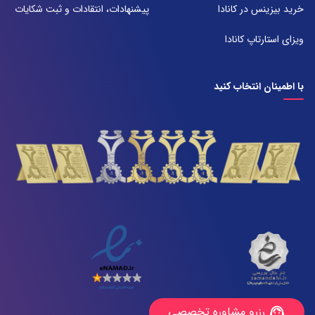
تلفن:
خرید بیزینس در کانادا
پیشنهادات، انتقادات و ثبت شکایات
071-38385357
ویزای استارتاپ کانادا
با اطمینان انتخاب کنید
رزرو مشاوره تخصصی
support_agent