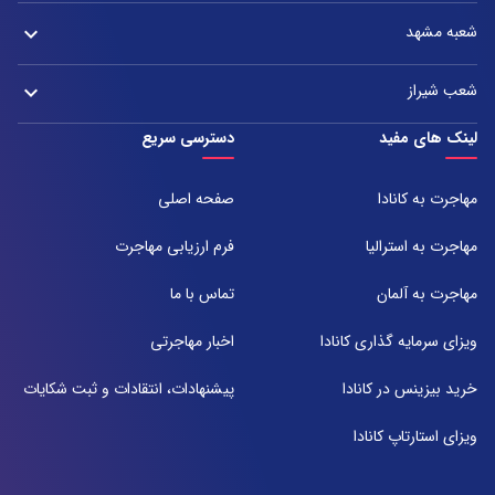
شعبه تهران : خیابان ولیعصر، بین چهار راه پسیان و زعفرانیه – پلاک 2880
آدرس:
تلفن:
شعبه مشهد
keyboard_arrow_down
دفتر اصفهان: میدان آزادی، خیابان سعادت آباد، هولدینگ پارس پندار نهاد
021-37921
تلفن:
آدرس:
021-37972000
021-43000054
شعب شیراز
keyboard_arrow_down
مشهد، بلوار هفت تیر نبش هفت تیر ۸ برج اداری آرمیتاژ طبقه ۱۶ واحد ۱۶۰۵
تلفن:
شعبه 1
لینک های مفید
دسترسی سریع
051-31737000
آدرس:
شیراز ، خیابان ستارخان، مجتمع شیراز مال، طبقه ۶ واحد ۶۰۷
مهاجرت به کانادا
صفحه اصلی
تلفن:
071-91097097
مهاجرت به استرالیا
فرم ارزیابی مهاجرت
شعبه 2
مهاجرت به آلمان
تماس با ما
آدرس:
شیراز بلوار امیر کبیر روبروی خیابان باغ حوض ساختمان برج صنعت طبقه ۴
ویزای سرمایه گذاری کانادا
اخبار مهاجرتی
پلاک ۴۱۵
تلفن:
خرید بیزینس در کانادا
پیشنهادات، انتقادات و ثبت شکایات
071-38385357
ویزای استارتاپ کانادا