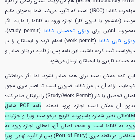
letter, introductory letter) هم می‌گویند، سندی رسمی از اداره
مهاجرت کانادا (IRCC) است که تأیید می‌کند شما به‌عنوان مقیم
موقت (دانشجو یا نیروی کار) اجازه ورود به کانادا را دارید. اگر
به‌صورت آنلاین برای
ویزای تحصیلی کانادا
(study permit)،
ویزای کاری کانادا
(work permit) اقدام کرده و ایمیلتان را در
درخواست ثبت کرده باشید، این نامه پس از تأیید برایتان صادر و
به حساب کاربری یا ایمیلتان ارسال می‌شود.
این نامه ممکن است برای همه صادر نشود، اما اگر دریافتش
کرده‌اید، ارائه آن در مرز کانادا ضروری است تا افسر مرزی مجوز
اصلی تحصیل یا کار (Study/Work Permit) را برایتان صادر کند؛
بدون آن ممکن است اجازه ورود ندهند.
نامه POE شامل
اطلاعاتی نظیر شماره پاسپورت، تاریخ درخواست ویزا و جزئیات
ورود به کانادا است و هدف اصلی آن، اعطای اجازه ورود به
متقاضی در نقطه مرزی (Port of Entry) پس از تأیید نهایی ویزا