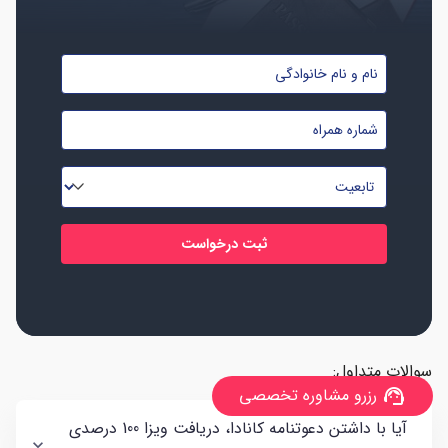
نام
و
شماره
نام
موبایل
خانوادگی
تابعیت
*
*
*
سوالات متداول:
رزرو مشاوره تخصصی
support_agent
آیا با داشتن دعوتنامه کانادا، دریافت ویزا 100 درصدی