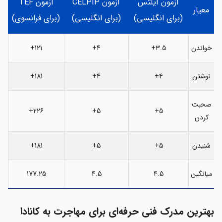
آزمون آیلتس
آزمون CELPIP
آزمون TEF
معیار
(برای انگلیسی)
(برای انگلیسی)
(برای فرانسوی)
خواندن
3.5+
4+
121+
نوشتن
4+
4+
181+
صحبت
226+
5+
5+
کردن
شنیدن
5+
5+
181+
میانگین
4.5
4.5
177.25
بهترین مدرک فنی حرفه‌ای برای مهاجرت به کانادا