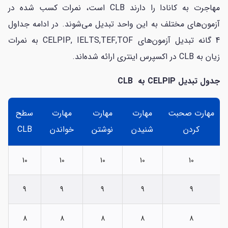
مهاجرت به کانادا را دارند CLB است، نمرات کسب شده در
آزمون‌های مختلف به این واحد تبدیل می‌شوند. در ادامه جداول
4 گانه تبدیل آزمون‌های CELPIP, IELTS,TEF,TOF به نمرات
زیان به CLB در اکسپرس اینتری ارائه شده‌اند.
جدول تبدیل
CELPIP
به
CLB
مهارت صحبت
مهارت
مهارت
مهارت
سطح
کردن
شنیدن
نوشتن
خواندن
CLB
10
10
10
10
10
9
9
9
9
9
8
8
8
8
8