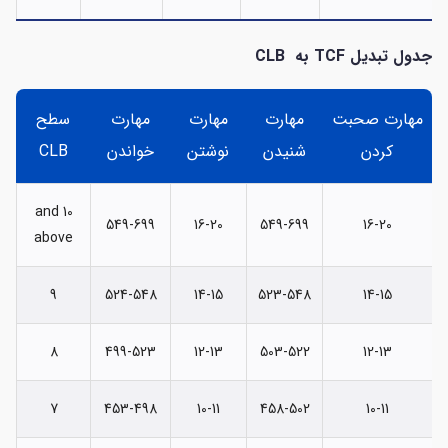
جدول تبدیل
TCF
به
CLB
مهارت صحبت
مهارت
مهارت
مهارت
سطح
کردن
شنیدن
نوشتن
خواندن
CLB
10 and
549-699
16-20
549-699
16-20
above
9
524-548
14-15
523-548
14-15
8
499-523
12-13
503-522
12-13
7
453-498
10-11
458-502
10-11