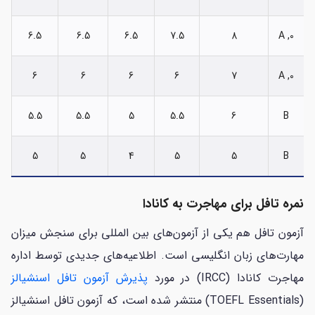
6.5
6.5
6.5
7.5
8
0, A
6
6
6
6
7
0, A
5.5
5.5
5
5.5
6
B
5
5
4
5
5
B
نمره تافل برای مهاجرت به کانادا
آزمون تافل هم یکی از آزمون‌های بین المللی برای سنجش میزان
مهارت‌های زبان انگلیسی است. اطلاعیه‌های جدیدی توسط اداره
مهاجرت کانادا (IRCC) در مورد
پذیرش آزمون تافل اسنشیالز
(TOEFL Essentials) منتشر شده است، که آزمون تافل اسنشیالز