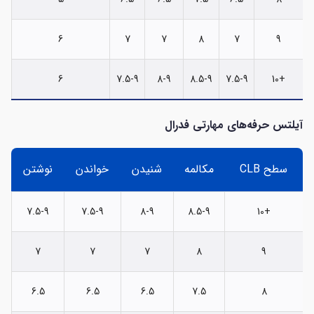
6
7
7
8
7
9
6
7.5-9
8-9
8.5-9
7.5-9
+10
آیلتس حرفه‌های مهارتی فدرال
سطح CLB
مکالمه
شنیدن
خواندن
نوشتن
7.5-9
7.5-9
8-9
8.5-9
+10
7
7
7
8
9
6.5
6.5
6.5
7.5
8