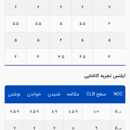
6
6
6
6
7
5.5
5.5
5
5.5
6
5
5
4
5
5
4
4
3.5
4.5
4
آیلتس تجربه کانادایی
NOC
سطح CLB
مکالمه
شنیدن
خواندن
نوشتن
7.5-9
7.5-9
8-9
8.5-9
+10
0, A
7
7
7
8
9
0, A