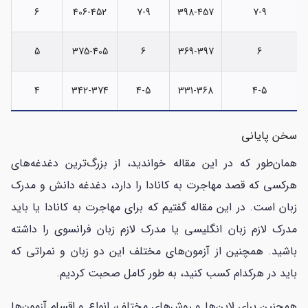
6
406-452
7-9
398-457
7-9
5
375-405
6
369-397
6
4
342-374
4-5
331-368
4-5
سخن پایانی
همان‌طور که در این مقاله خواندید، از بزرگ‌ترین دغدغه‌های
هرکسی که قصد مهاجرت به کانادا را دارد، دغدغه دانش و مدرک
زبان است. در این مقاله گفتیم که برای مهاجرت به کانادا یا باید
مدرک لازم زبان انگلیسی یا مدرک لازم زبان فرانسوی را داشته
باشید. همچنین از آزمون‌های مختلف این دو زبان و نمراتی که
باید در هرکدام کسب کنید، به طور کامل صحبت کردیم.
همچنین برای لاین‌ها و روش‌های مختلف، انواع و اقسام آزمون‌ها