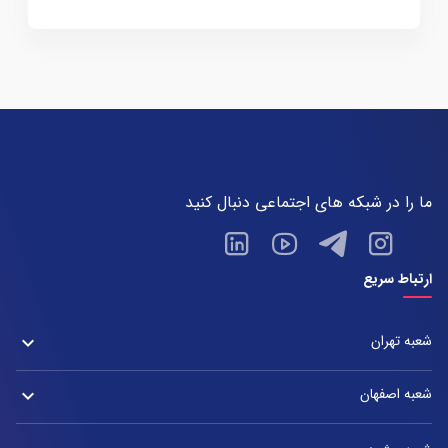
ما را در شبکه های اجتماعی دنبال کنید
ارتباط سریع
شعبه تهران
keyboard_arrow_down
شعبه زعفرانیه
شعبه اصفهان
keyboard_arrow_down
آدرس:
شعبه تهران : خیابان ولیعصر، بین چهار راه پسیان و زعفرانیه – پلاک 2880
آدرس:
تلفن: