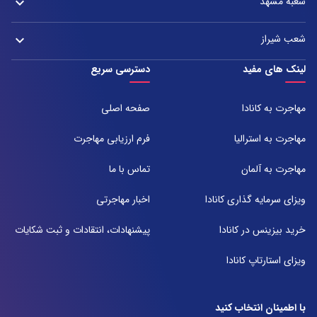
شعبه مشهد
keyboard_arrow_down
دفتر اصفهان: میدان آزادی، خیابان سعادت آباد، هولدینگ پارس پندار نهاد
021-37921
تلفن:
آدرس:
021-37972000
021-43000054
شعب شیراز
keyboard_arrow_down
مشهد، بلوار هفت تیر نبش هفت تیر ۸ برج اداری آرمیتاژ طبقه ۱۶ واحد ۱۶۰۵
تلفن:
شعبه 1
لینک های مفید
دسترسی سریع
051-31737000
آدرس:
شیراز ، خیابان ستارخان، مجتمع شیراز مال، طبقه ۶ واحد ۶۰۷
مهاجرت به کانادا
صفحه اصلی
تلفن:
071-91097097
مهاجرت به استرالیا
فرم ارزیابی مهاجرت
شعبه 2
مهاجرت به آلمان
تماس با ما
آدرس:
شیراز بلوار امیر کبیر روبروی خیابان باغ حوض ساختمان برج صنعت طبقه ۴
ویزای سرمایه گذاری کانادا
اخبار مهاجرتی
پلاک ۴۱۵
تلفن:
خرید بیزینس در کانادا
پیشنهادات، انتقادات و ثبت شکایات
071-38385357
ویزای استارتاپ کانادا
با اطمینان انتخاب کنید