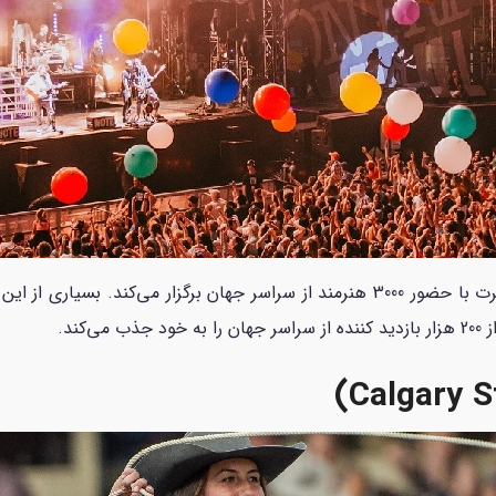
فستیوال بین المللی جاز مونترال بیش از 650 کنسرت با حضور 3000 هنرمند از سراسر جها