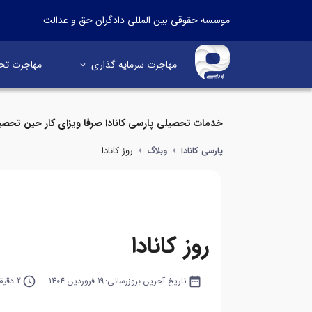
موسسه حقوقی بین المللی دادگران حق و عدالت
مهاجرت سرمایه گذاری
مهاجرت تح
خدمات تحصیلی پارسی کانادا صرفا ویزای کار حین تحصی
روز کانادا
پارسی کانادا
وبلاگ
روز کانادا
date_range
تاریخ آخرین بروزرسانی:
19 فروردین 1404
query_builder
2 دقیقه