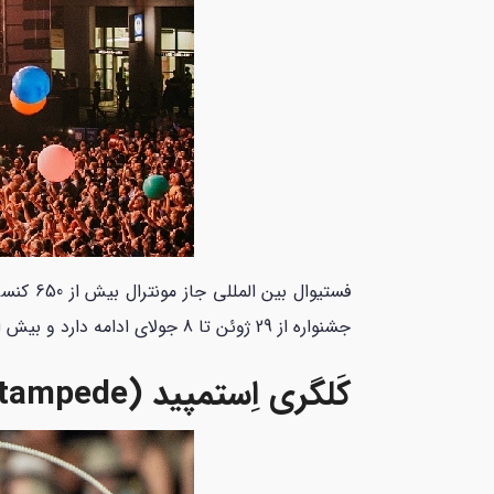
جشنواره از 29 ژوئن تا 8 جولای ادامه دارد و بیش از 200 هزار بازدید کننده از سراسر جهان را به خود جذب می‌کند.
کَلگری اِستمپید (Calgary Stampede)