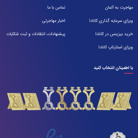
شعبه 2
مهاجرت به آلمان
تماس با ما
آدرس:
شیراز بلوار امیر کبیر روبروی خیابان باغ حوض ساختمان برج صنعت طبقه ۴
ویزای سرمایه گذاری کانادا
اخبار مهاجرتی
پلاک ۴۱۵
تلفن:
خرید بیزینس در کانادا
پیشنهادات، انتقادات و ثبت شکایات
071-38385357
ویزای استارتاپ کانادا
با اطمینان انتخاب کنید