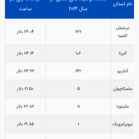
نام استان
سال 2024
ساعت
بریتیش
127
26.04 دلار
کلمبیا
آلبرتا
106
24.14 دلار
آنتاریو
142
24.96 دلار
ساسکاچوان
5
21.50 دلار
مانیتوبا
11
22.82 دلار
نیوبرانزویک
1
19.85 دلار