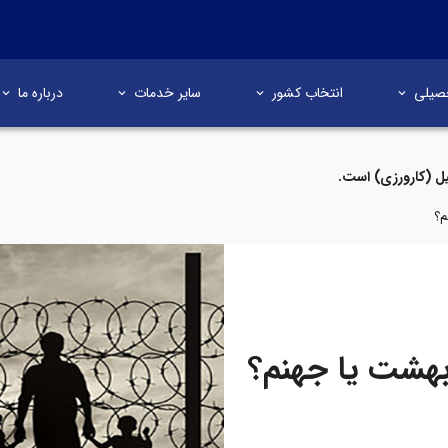
صیلی
انتخاب کشور
سایر خدمات
درباره ما
ل (کارورزی) است.
م؟
 بهشت یا جهنم؟