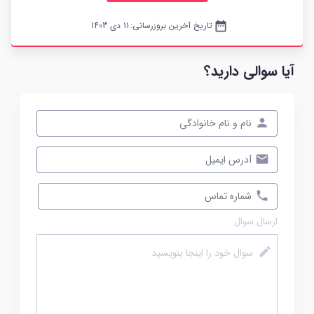
date_range
تاریخ آخرین بروزرسانی:
11 دی 1403
آیا سوالی دارید؟
ارسال سوال