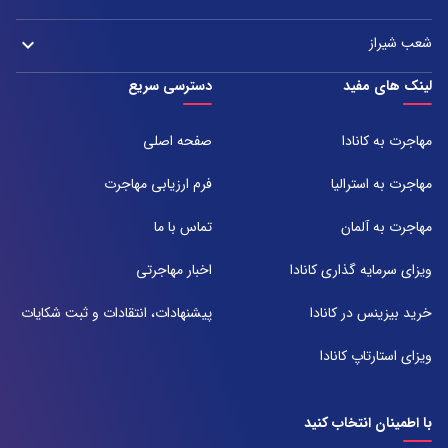
021-37921
تلفن:
آدرس:
021-37972000
021-43000054
شعب شیراز
keyboard_arrow_down
مشهد، بلوار هفت تیر نبش هفت تیر ۸ برج اداری آرمیتاژ طبقه ۱۶ واحد ۱۶۰۵
تلفن:
شعبه 1
لینک های مفید
دسترسی سریع
051-31737000
آدرس:
شیراز ، خیابان ستارخان، مجتمع شیراز مال، طبقه ۶ واحد ۶۰۷
مهاجرت به کانادا
صفحه اصلی
تلفن:
071-91097097
مهاجرت به استرالیا
فرم ارزیابی مهاجرت
شعبه 2
مهاجرت به آلمان
تماس با ما
آدرس:
شیراز بلوار امیر کبیر روبروی خیابان باغ حوض ساختمان برج صنعت طبقه ۴
ویزای سرمایه گذاری کانادا
اخبار مهاجرتی
پلاک ۴۱۵
تلفن:
خرید بیزینس در کانادا
پیشنهادات، انتقادات و ثبت شکایات
071-38385357
ویزای استارتاپ کانادا
با اطمینان انتخاب کنید