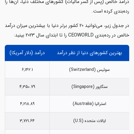
درآمد خالص (پس از کسر مالیات) کشورهای مختلف دنیا، آن‌ها را
رده‌بندی کرده است.
در جدول زیر، می‌توانید 20 کشور برتر دنیا با بیشترین میزان درآمد
خالص در رده‌بندی CEOWORLD را تا ابتدای سال 2023 بینید:
بهترین کشورهای دنیا از نظر درآمد
درآمد (دلار آمریکا)
سوئیس (Switzerland)
6,142.1
سنگاپور (Singapore)
4,350.79
استرالیا (Australia)
4,218.89
ایالات متحده (U.S)
3,721.64