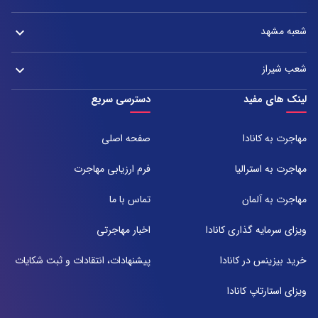
شعبه تهران : خیابان ولیعصر، بین چهار راه پسیان و زعفرانیه – پلاک 2880
آدرس:
تلفن:
شعبه مشهد
keyboard_arrow_down
دفتر اصفهان: میدان آزادی، خیابان سعادت آباد، هولدینگ پارس پندار نهاد
021-37921
تلفن:
آدرس:
021-37972000
021-43000054
شعب شیراز
keyboard_arrow_down
مشهد، بلوار هفت تیر نبش هفت تیر ۸ برج اداری آرمیتاژ طبقه ۱۶ واحد ۱۶۰۵
تلفن:
شعبه 1
لینک های مفید
دسترسی سریع
051-31737000
آدرس:
شیراز ، خیابان ستارخان، مجتمع شیراز مال، طبقه ۶ واحد ۶۰۷
مهاجرت به کانادا
صفحه اصلی
تلفن:
071-91097097
مهاجرت به استرالیا
فرم ارزیابی مهاجرت
شعبه 2
مهاجرت به آلمان
تماس با ما
آدرس:
شیراز بلوار امیر کبیر روبروی خیابان باغ حوض ساختمان برج صنعت طبقه ۴
ویزای سرمایه گذاری کانادا
اخبار مهاجرتی
پلاک ۴۱۵
تلفن:
خرید بیزینس در کانادا
پیشنهادات، انتقادات و ثبت شکایات
071-38385357
ویزای استارتاپ کانادا