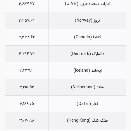
امارات متحده عربی (U.A.E)
3,663.27
نروژ (Norway)
3,457.69
کانادا (Canada)
3,338.62
دانمارک (Denmark)
3,294.72
ایسلند (Iceland)
3,237.11
هلند (Netherland)
3,215.52
قطر (Qatar)
3,168.05
هنگ کنگ (Hong Kong)
3,070.98