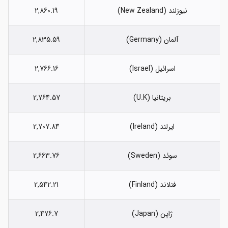
نیوزلند (New Zealand)
2,860.19
آلمان (Germany)
2,835.59
اسرائیل (Israel)
2,766.16
بریتانیا (U.K)
2,764.57
ایرلند (Ireland)
2,707.84
سوئد (Sweden)
2,663.76
فنلاند (Finland)
2,542.21
ژاپن (Japan)
2,476.7