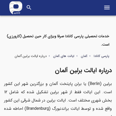
menu
search
خدمات تحصیلی پارسی کانادا صرفا ویزای کار حین تحصیل (کارورزی)
است.
مواردی که در این مطلب می‌خوانید
درباره ایالت برلین آلمان
پارسی کانادا
آلمان
ایالت های آلمان
نقشه ایالت برلین
درباره ایالت برلین آلمان
شهرهای ایالت برلین کدامند؟
برلین (Berlin) یا برلن پایتخت آلمان و بزرگترین شهر این کشور
آب و هوای ایالت برلین در فصول مختلف سال چگونه است؟
است. این ایالت فقط از شهر برلین تشکیل شده که شامل 12
بخش شهری مختلف است. ایالت برلین در شمال شرقی این کشور
برلین ترکیب تاریخ و مدنیته
واقع شده و توسط ایالت براندنبورگ (Brandenburg) احاطه شده
فرهنگ مردم در برلین چگونه است؟