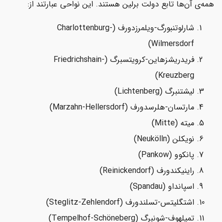
همه‌ی آن‌ها تابع دولت برلین هستند. این نواحی عبارتند از:
شارلوتنبورگ-ویلمرزدورف (Charlottenburg-
Wilmersdorf)
فریدریشزهاین-کرویتسبرگ (Friedrichshain-
Kreuzberg)
لیشتنبرگ (Lichtenberg)
مارتسان-هلرسدورف (Marzahn-Hellersdorf)
میته (Mitte)
نویکلن (Neukölln)
پانکوو (Pankow)
راینیکندورف (Reinickendorf)
اسپانداو (Spandau)
اشتگلیتس-تسلندورف (Steglitz-Zehlendorf)
تمپلهوف-شونبرگ (Tempelhof-Schöneberg)