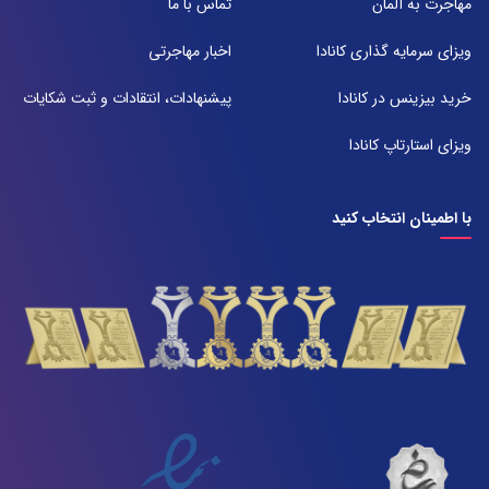
شعبه 2
مهاجرت به آلمان
تماس با ما
آدرس:
شیراز بلوار امیر کبیر روبروی خیابان باغ حوض ساختمان برج صنعت طبقه ۴
ویزای سرمایه گذاری کانادا
اخبار مهاجرتی
پلاک ۴۱۵
تلفن:
خرید بیزینس در کانادا
پیشنهادات، انتقادات و ثبت شکایات
071-38385357
ویزای استارتاپ کانادا
با اطمینان انتخاب کنید