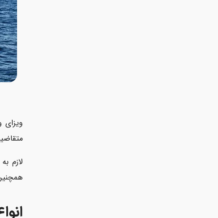
ویزای و
متقاضیا
لازم به
همچنین
انواع