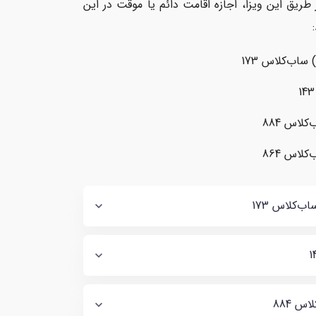
ن بازنشستگی در استرالیا نرسیده‌اند (زیر 67 سال)، از طریق این ویزا، اجازه اقامت دائم یا موقت در این