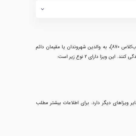
ویزای والدین اسپانسری استرالیا یا ویزای جدید ۵ ساله والدین استرالیا (ساب‌کلاس 870)، به والدین شهروندان یا مقیمان دائم
ن ویزا دارای 2 نوع زیر است: