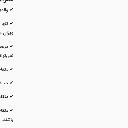
✔ والدی
✔ تنها 
ویزای د
✔ در‌صو
نمی‌توان
✔ متقاض
✔ حداقل سن ل
✔ متقاض
✔ متقاض
باشند.