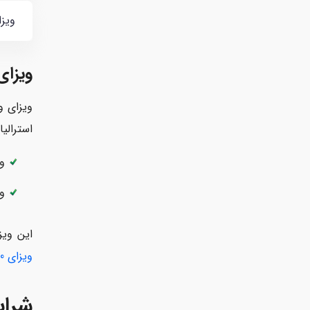
ویزای وا
ویزای
استرالیا 
وی
وا
این ویزا تا 10 سال نیز قابل تمدید است و زمان پردازش کمتری نسبت به سایر
ویزای 870 استرالیا
شرای