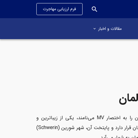
search
فرم ارزیابی مهاجرت
مقالات و اخبار
مان
ایالت مکلنبورگ فورپومرن (Mecklenburg-Vorpommern) که مردم محلی آن را به اختصار MV می‌نامند، یکی از زیباترین و
است که در شمال‌شرقی این کشور و در مرز با لهستان قرار دارد و پایتخت آن، شهر شوِرین (Schwerin)