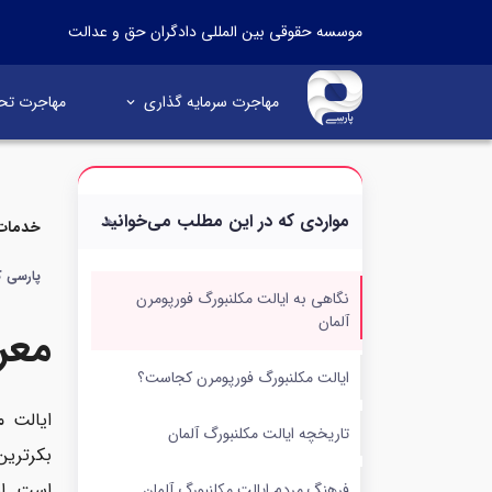
موسسه حقوقی بین المللی دادگران حق و عدالت
مهاجرت سرمایه گذاری
مهاجرت تح
مواردی که در این مطلب می‌خوانید
خدمات 
پارسی کا
نگاهی به ایالت مکلنبورگ فورپومرن
آلمان
معر
ایالت مکلنبورگ فورپومرن کجاست؟
تاریخچه ایالت مکلنبورگ آلمان
بکرترین
است. این ایالت با وس
فرهنگ مردم ایالت مکلنبورگ آلمان