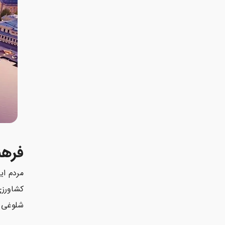
فرهن
مردم ای
کشاورزی
شلوغی م