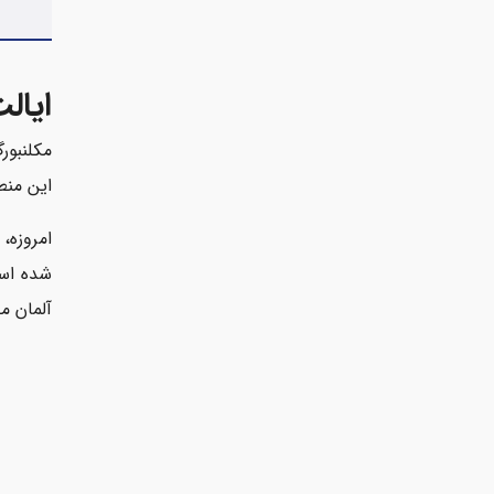
ایال
این منطقه از خلیج لوبِک (k
شده است
آلمان 