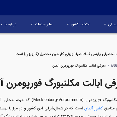
صیلی
انتخاب کشور
سایر خدمات
درباره ما
تحصیلی پارسی کانادا صرفا ویزای کار حین تحصیل (کارورزی) است.
معرفی ایالت مکلنبورگ فورپومرن آلمان
نادا
فی ایالت مکلنبورگ فورپومرن آل
 مناطق
کشور آلمان
عتی حدود ۲۳٬۱۷۴ کیلومتر مربع، ششمین ایالت بزرگ آلمان به شمار می‌آید.