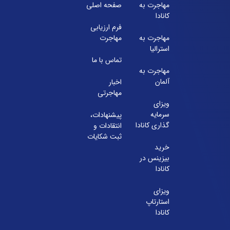
مهاجرت به
صفحه اصلی
071-91097097
کانادا
فرم ارزیابی
شعبه 2
مهاجرت به
مهاجرت
استرالیا
آدرس:
شیراز بلوار امیر کبیر روبروی خیابان باغ حوض ساختمان بر
تماس با ما
طبقه ۴ پلاک ۴۱۵
مهاجرت به
تلفن:
آلمان
اخبار
مهاجرتی
071-38385357
ویزای
سرمایه
پیشنهادات،
گذاری کانادا
انتقادات و
ثبت شکایات
خرید
بیزینس در
کانادا
ویزای
استارتاپ
کانادا