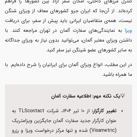
کنترل مرزهای داخلی، امکان سفر آزاد بین کشورها را فراهم
کرده‌اند. از آن‌جا که ایران جزو کشورهای معاف از ویزای شنگن
ویزامتریک آلمان چیست و چه وظیفه‌ای دارد؟
نیست، همه‌ی متقاضیان ایرانی باید پیش از سفر، برای دریافت
نکات طلایی برای موفقیت در دریافت ویزای آلمان
ویزا
به نمایندگی‌های سفارت آلمان در تهران مراجعه کنند. با
دریافت ویزای آلمان با پارسی کانادا
داشتن ویزای معتبر آلمان، می‌توانید بدون نیاز به ویزای جداگانه
به سایر کشورهای عضو شینگن نیز سفر کنید.
پرسش‌های متداول درباره ویزای آلمان
در این مطلب، انواع ویزای آلمان برای ایرانیان را شرح داده‌ایم. با
ما همراه باشید.
💡
یک نکته مهم: اطلاعیه سفارت آلمان
تغییر کارگزار:
از ۱۰ تیر ۱۴۰۴، شرکت TLScontact به
arrow_left
عنوان کارگزار جدید سفارت آلمان جایگزین ویزامتریک
(Visametric) شده و تنها مرکز درخواست ویزا و رزرو