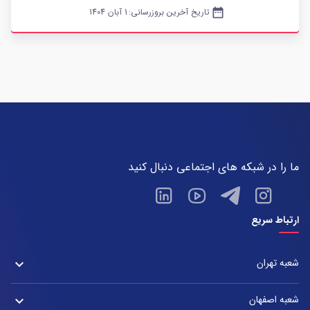
date_range
تاریخ آخرین بروزرسانی:
1 آبان 1404
ما را در شبکه های اجتماعی دنبال کنید
ارتباط سریع
شعبه تهران
keyboard_arrow_down
شعبه زعفرانیه
شعبه اصفهان
keyboard_arrow_down
آدرس: