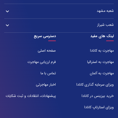
شعبه تهران : خیابان ولیعصر، بین چهار راه پسیان و زعفرانیه – پلاک 2880
آدرس:
تلفن:
شعبه مشهد
keyboard_arrow_down
دفتر اصفهان: میدان آزادی، خیابان سعادت آباد، هولدینگ پارس پندار نهاد
021-37921
تلفن:
آدرس:
021-37972000
021-43000054
شعب شیراز
keyboard_arrow_down
مشهد، بلوار هفت تیر نبش هفت تیر ۸ برج اداری آرمیتاژ طبقه ۱۶ واحد ۱۶۰۵
تلفن:
شعبه 1
لینک های مفید
دسترسی سریع
051-31737000
آدرس:
شیراز ، خیابان ستارخان، مجتمع شیراز مال، طبقه ۶ واحد ۶۰۷
مهاجرت به کانادا
صفحه اصلی
تلفن:
071-91097097
مهاجرت به استرالیا
فرم ارزیابی مهاجرت
شعبه 2
مهاجرت به آلمان
تماس با ما
آدرس:
شیراز بلوار امیر کبیر روبروی خیابان باغ حوض ساختمان برج صنعت طبقه ۴
ویزای سرمایه گذاری کانادا
اخبار مهاجرتی
پلاک ۴۱۵
تلفن:
خرید بیزینس در کانادا
پیشنهادات، انتقادات و ثبت شکایات
071-38385357
ویزای استارتاپ کانادا