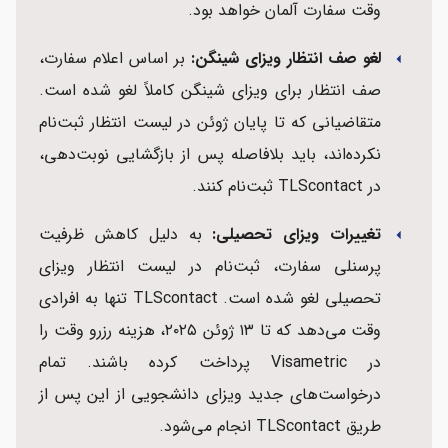
وقت سفارت آلمان خواهد بود.
لغو صف انتظار ویزای شینگن:
بر اساس اعلام سفارت،
arrow_left
صف انتظار برای ویزای شینگن کاملاً لغو شده است.
متقاضیانی که تا پایان ژوئن در لیست انتظار ثبت‌نام
نکرده‌اند، باید بلافاصله پس از بازگشایی نوبت‌دهی،
در TLScontact ثبت‌نام کنند.
تغییرات ویزای تحصیلی:
به دلیل کاهش ظرفیت
arrow_left
پرسنلی سفارت، ثبت‌نام در لیست انتظار ویزای
تحصیلی لغو شده است. TLScontact تنها به افرادی
وقت می‌دهد که تا ۱۳ ژوئن ۲۰۲۵، هزینه رزرو وقت را
در Visametric پرداخت کرده باشند. تمام
درخواست‌های جدید ویزای دانشجویی از این پس از
طریق TLScontact انجام می‌شود.