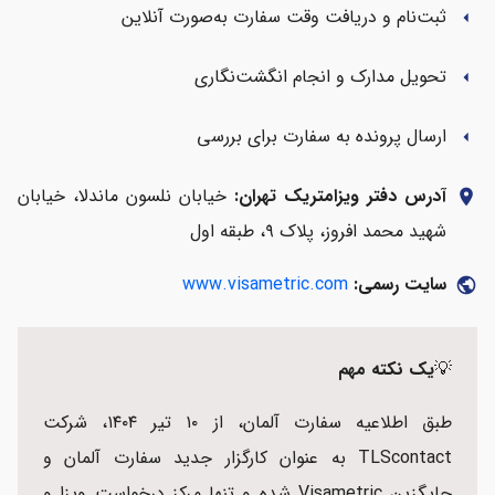
ثبت‌نام و دریافت وقت سفارت به‌صورت آنلاین
arrow_left
تحویل مدارک و انجام انگشت‌نگاری
arrow_left
ارسال پرونده به سفارت برای بررسی
arrow_left
آدرس دفتر ویزامتریک تهران:
خیابان نلسون ماندلا، خیابان
location_on
شهید محمد افروز، پلاک ۹، طبقه اول
سایت رسمی:
www.visametric.com
public
💡
یک نکته مهم
طبق اطلاعیه سفارت آلمان، از ۱۰ تیر ۱۴۰۴، شرکت
TLScontact به عنوان کارگزار جدید سفارت آلمان و
جایگزین Visametric شده و تنها مرکز درخواست ویزا و