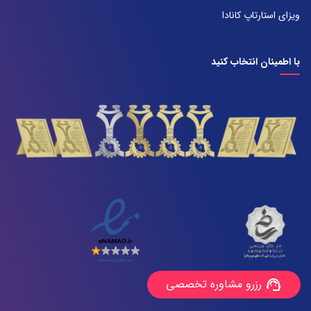
071-38385357
ویزای استارتاپ کانادا
با اطمینان انتخاب کنید
رزرو مشاوره تخصصی
support_agent