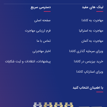
تلفن:
شعبه 1
لینک های مفید
دسترسی سریع
051-31737000
آدرس:
شیراز ، خیابان ستارخان، مجتمع شیراز مال، طبقه ۶ واحد ۶۰۷
مهاجرت به کانادا
صفحه اصلی
تلفن:
071-91097097
مهاجرت به استرالیا
فرم ارزیابی مهاجرت
شعبه 2
مهاجرت به آلمان
تماس با ما
آدرس:
شیراز بلوار امیر کبیر روبروی خیابان باغ حوض ساختمان برج صنعت طبقه ۴
ویزای سرمایه گذاری کانادا
اخبار مهاجرتی
پلاک ۴۱۵
تلفن:
خرید بیزینس در کانادا
پیشنهادات، انتقادات و ثبت شکایات
071-38385357
ویزای استارتاپ کانادا
با اطمینان انتخاب کنید