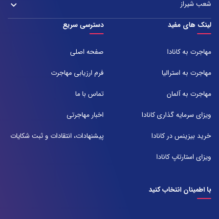
021-43000054
شعب شیراز
keyboard_arrow_down
مشهد، بلوار هفت تیر نبش هفت تیر ۸ برج اداری آرمیتاژ طبقه ۱۶ واحد ۱۶۰۵
تلفن:
شعبه 1
لینک های مفید
دسترسی سریع
051-31737000
آدرس:
شیراز ، خیابان ستارخان، مجتمع شیراز مال، طبقه ۶ واحد ۶۰۷
مهاجرت به کانادا
صفحه اصلی
تلفن:
071-91097097
مهاجرت به استرالیا
فرم ارزیابی مهاجرت
شعبه 2
مهاجرت به آلمان
تماس با ما
آدرس:
شیراز بلوار امیر کبیر روبروی خیابان باغ حوض ساختمان برج صنعت طبقه ۴
ویزای سرمایه گذاری کانادا
اخبار مهاجرتی
پلاک ۴۱۵
تلفن:
خرید بیزینس در کانادا
پیشنهادات، انتقادات و ثبت شکایات
071-38385357
ویزای استارتاپ کانادا
با اطمینان انتخاب کنید